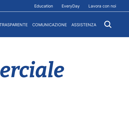
Education
EveryDay
Lavora con noi
 TRASPARENTE
COMUNICAZIONE
ASSISTENZA
erciale