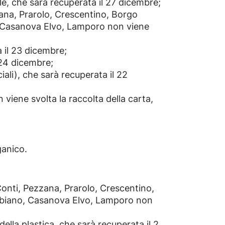
e, che sarà recuperata il 27 dicembre;
ana, Prarolo, Crescentino, Borgo
o, Casanova Elvo, Lamporo non viene
a il 23 dicembre;
 24 dicembre;
ali), che sarà recuperata il 22
viene svolta la raccolta della carta,
ganico.
Conti, Pezzana, Prarolo, Crescentino,
llobiano, Casanova Elvo, Lamporo non
ella plastica, che sarà recuperata il 2