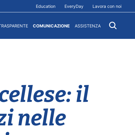
Education
EveryDay
Lavora con noi
TRASPARENTE
COMUNICAZIONE
ASSISTENZA
ellese: il
i nelle