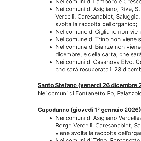
Nei comuni di Lamporo e Crescen
Nei comuni di Asigliano, Rive, 
Vercelli, Caresanablot, Saluggi
svolta la raccolta dell’organico;
Nel comune di Cigliano non viene
Nel comune di Trino non viene sv
Nel comune di Bianzè non viene s
dicembre, e della carta, che sar
Nei comuni di Casanova Elvo, Col
che sarà recuperata il 23 dicem
Santo Stefano (venerdì 26 dicembre 
Nei comuni di Fontanetto Po, Palazzolo 
Capodanno (giovedì 1° gennaio 2026)
Nei comuni di Asigliano Vercelle
Borgo Vercelli, Caresanablot, S
viene svolta la raccolta dell’orga
Nei comuni di Trino, Fontanetto P