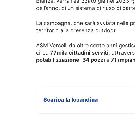
Bianzè, verrà realizzato già nel 2023 -;
dell’anno, di un sistema di riuso di par
La campagna, che sarà avviata nelle pro
territorio alla presenza outdoor.
ASM Vercelli da oltre cento anni gestisce
circa
77mila cittadini serviti
, attraver
potabilizzazione
,
34 pozzi
e
71 impian
Scarica la locandina