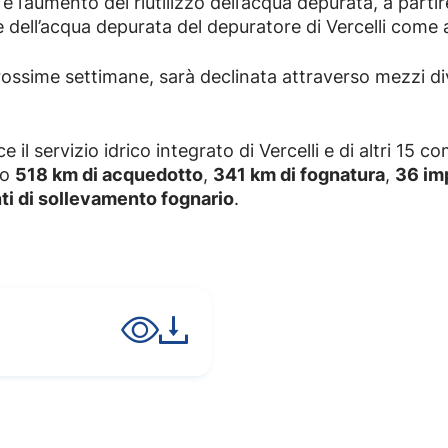
 e l’aumento del riutilizzo dell’acqua depurata, a parti
te dell’acqua depurata del depuratore di Vercelli come a
ssime settimane, sarà declinata attraverso mezzi dive
 il servizio idrico integrato di Vercelli e di altri 15 c
so
518 km di acquedotto
,
341 km di fognatura
,
36 im
ti di sollevamento fognario
.