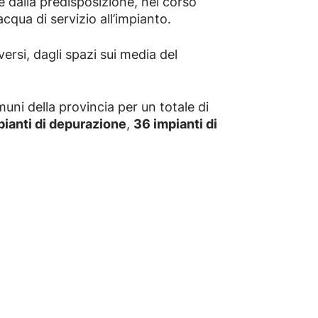
re dalla predisposizione, nel corso
cqua di servizio all’impianto.
rsi, dagli spazi sui media del
omuni della provincia per un totale di
pianti di depurazione
,
36 impianti di