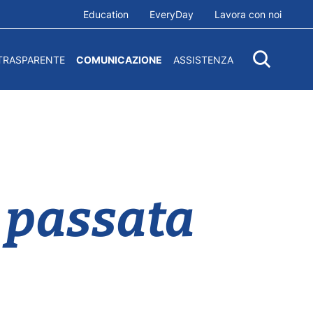
Education
EveryDay
Lavora con noi
TRASPARENTE
COMUNICAZIONE
ASSISTENZA
a passata